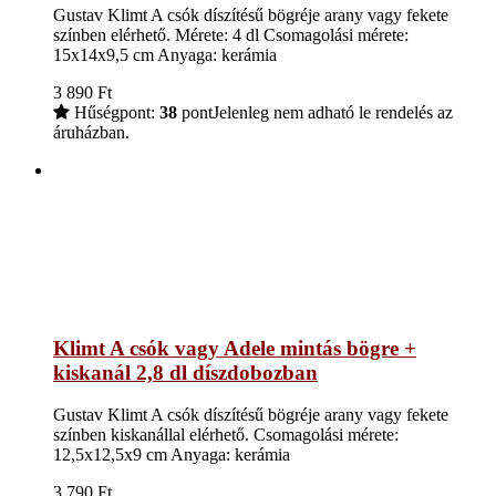
Gustav Klimt A csók díszítésű bögréje arany vagy fekete
színben elérhető. Mérete: 4 dl Csomagolási mérete:
15x14x9,5 cm Anyaga: kerámia
3 890
Ft
Hűségpont:
38
pont
Jelenleg nem adható le rendelés az
áruházban.
Klimt A csók vagy Adele mintás bögre +
kiskanál 2,8 dl díszdobozban
Gustav Klimt A csók díszítésű bögréje arany vagy fekete
színben kiskanállal elérhető. Csomagolási mérete:
12,5x12,5x9 cm Anyaga: kerámia
3 790
Ft