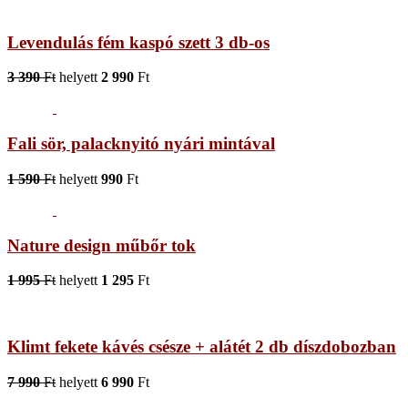
Levendulás fém kaspó szett 3 db-os
3 390
Ft
helyett
2 990
Ft
Fali sör, palacknyitó nyári mintával
1 590
Ft
helyett
990
Ft
Nature design műbőr tok
1 995
Ft
helyett
1 295
Ft
Klimt fekete kávés csésze + alátét 2 db díszdobozban
7 990
Ft
helyett
6 990
Ft