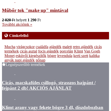
Műbőr tok "make up" mintával
2 020
Ft
helyett
1 290
Ft
További akcióink »
Címkefelhő
Mucha
virágcsokor
családfa
ajándék
malett
retro ajándék
cicás
termékek
cicás asztal
focis ajándék
porcelán
Klimt
Van Gogh
Monet
esküvői kiegészítők
bögre
levendula
kerti szett
kalitka
anyák napi ajándék
nőnap
Legnépszerűbb termékek
Cicás, macskafüles csillogó, strasszos hajpánt /
fejpánt 2 db! AKCIÓS AJÁNLAT
Klimt arany vagy fekete bögre 3 dl, díszdobozban