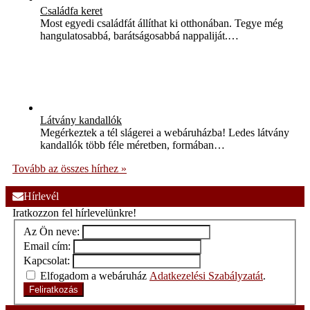
Családfa keret
Most egyedi családfát állíthat ki otthonában. Tegye még
hangulatosabbá, barátságosabbá nappaliját.…
Látvány kandallók
Megérkeztek a tél slágerei a webáruházba! Ledes látvány
kandallók több féle méretben, formában…
Tovább az összes hírhez »
Hírlevél
Iratkozzon fel hírlevelünkre!
Az Ön neve:
Email cím:
Kapcsolat:
Elfogadom a webáruház
Adatkezelési Szabályzatát
.
Feliratkozás