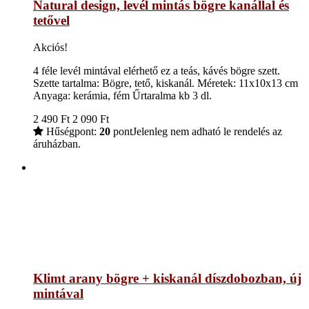
Natural design, levél mintás bögre kanállal és
tetővel
Akciós!
4 féle levél mintával elérhető ez a teás, kávés bögre szett.
Szette tartalma: Bögre, tető, kiskanál. Méretek: 11x10x13 cm
Anyaga: kerámia, fém Űrtaralma kb 3 dl.
2 490
Ft
2 090
Ft
Hűségpont:
20
pont
Jelenleg nem adható le rendelés az
áruházban.
Klimt arany bögre + kiskanál díszdobozban, új
mintával