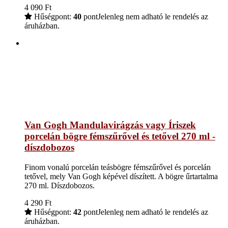
4 090
Ft
Hűségpont:
40
pont
Jelenleg nem adható le rendelés az
áruházban.
Van Gogh Mandulavirágzás vagy Íriszek
porcelán bögre fémszűrővel és tetővel 270 ml -
díszdobozos
Finom vonalú porcelán teásbögre fémszűrővel és porcelán
tetővel, mely Van Gogh képével díszített. A bögre űrtartalma
270 ml. Díszdobozos.
4 290
Ft
Hűségpont:
42
pont
Jelenleg nem adható le rendelés az
áruházban.