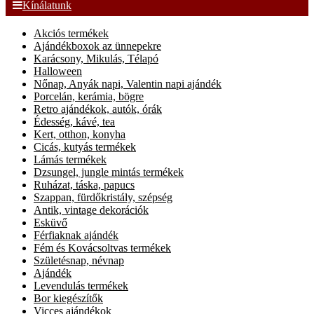
Kínálatunk
Akciós termékek
Ajándékboxok az ünnepekre
Karácsony, Mikulás, Télapó
Halloween
Nőnap, Anyák napi, Valentin napi ajándék
Porcelán, kerámia, bögre
Retro ajándékok, autók, órák
Édesség, kávé, tea
Kert, otthon, konyha
Cicás, kutyás termékek
Lámás termékek
Dzsungel, jungle mintás termékek
Ruházat, táska, papucs
Szappan, fürdőkristály, szépség
Antik, vintage dekorációk
Esküvő
Férfiaknak ajándék
Fém és Kovácsoltvas termékek
Születésnap, névnap
Ajándék
Levendulás termékek
Bor kiegészítők
Vicces ajándékok