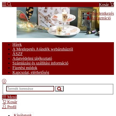
Kosár
Bejelentkezés
Regisztráció
Hírek
A Meglepetés Ajándék webáruházról
ÁSZF
Adatvédelmi tájékoztató
Számlázási és szállítási információ
Fizetési módok
Kapcsolat, elérhetőség
Menü
Kosár
Profil
Kínálatunk