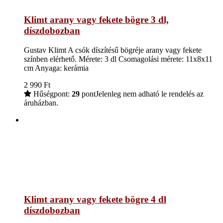
Klimt arany vagy fekete bögre 3 dl,
díszdobozban
Gustav Klimt A csók díszítésű bögréje arany vagy fekete
színben elérhető. Mérete: 3 dl Csomagolási mérete: 11x8x11
cm Anyaga: kerámia
2 990
Ft
Hűségpont:
29
pont
Jelenleg nem adható le rendelés az
áruházban.
Klimt arany vagy fekete bögre 4 dl
díszdobozban