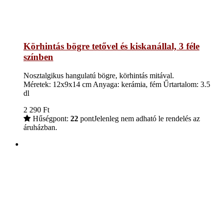
Körhintás bögre tetővel és kiskanállal, 3 féle
színben
Nosztalgikus hangulatú bögre, körhintás mitával.
Méretek: 12x9x14 cm Anyaga: kerámia, fém Űrtartalom: 3.5
dl
2 290
Ft
Hűségpont:
22
pont
Jelenleg nem adható le rendelés az
áruházban.