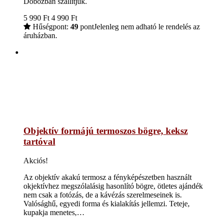
Dobozban szállítjuk.
5 990
Ft
4 990
Ft
Hűségpont:
49
pont
Jelenleg nem adható le rendelés az
áruházban.
Objektív formájú termoszos bögre, keksz
tartóval
Akciós!
Az objektív akakú termosz a fényképészetben használt
okjektívhez megszólalásig hasonlító bögre, ötletes ajándék
nem csak a fotózás, de a kávézás szerelmeseinek is.
Valósághű, egyedi forma és kialakítás jellemzi. Teteje,
kupakja menetes,…