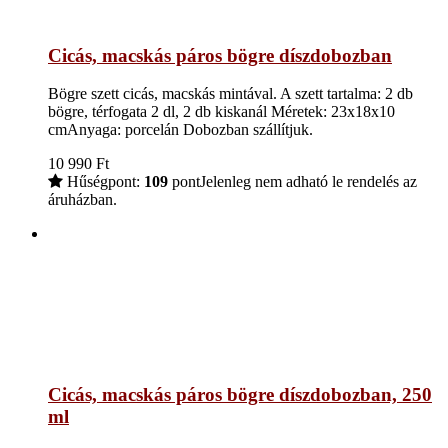
Cicás, macskás páros bögre díszdobozban
Bögre szett cicás, macskás mintával. A szett tartalma: 2 db
bögre, térfogata 2 dl, 2 db kiskanál Méretek: 23x18x10
cmAnyaga: porcelán Dobozban szállítjuk.
10 990
Ft
Hűségpont:
109
pont
Jelenleg nem adható le rendelés az
áruházban.
Cicás, macskás páros bögre díszdobozban, 250
ml