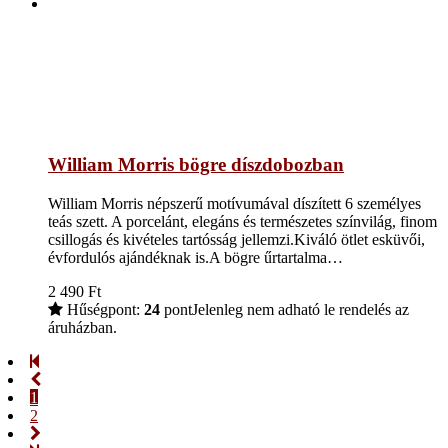
William Morris bögre díszdobozban
William Morris népszerű motívumával díszített 6 személyes
teás szett. A porcelánt, elegáns és természetes színvilág, finom
csillogás és kivételes tartósság jellemzi.Kiváló ötlet esküvői,
évfordulós ajándéknak is.A bögre űrtartalma…
2 490
Ft
Hűségpont:
24
pont
Jelenleg nem adható le rendelés az
áruházban.
1
2