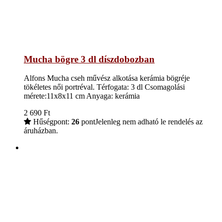
Mucha bögre 3 dl díszdobozban
Alfons Mucha cseh művész alkotása kerámia bögréje
tökéletes női portréval. Térfogata: 3 dl Csomagolási
mérete:11x8x11 cm Anyaga: kerámia
2 690
Ft
Hűségpont:
26
pont
Jelenleg nem adható le rendelés az
áruházban.