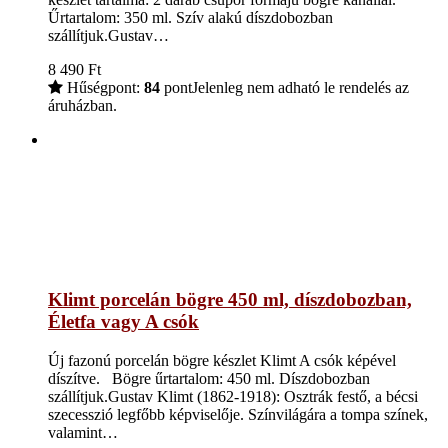
Űrtartalom: 350 ml. Szív alakú díszdobozban
szállítjuk.Gustav…
8 490
Ft
Hűségpont:
84
pont
Jelenleg nem adható le rendelés az
áruházban.
Klimt porcelán bögre 450 ml, díszdobozban,
Életfa vagy A csók
Új fazonú porcelán bögre készlet Klimt A csók képével
díszítve. Bögre űrtartalom: 450 ml. Díszdobozban
szállítjuk.Gustav Klimt (1862-1918): Osztrák festő, a bécsi
szecesszió legfőbb képviselője. Színvilágára a tompa színek,
valamint…