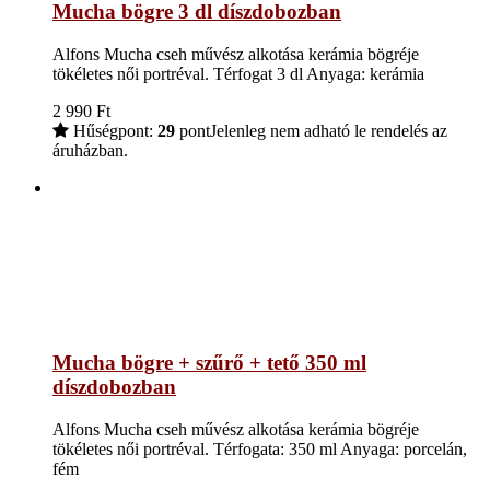
Mucha bögre 3 dl díszdobozban
Alfons Mucha cseh művész alkotása kerámia bögréje
tökéletes női portréval. Térfogat 3 dl Anyaga: kerámia
2 990
Ft
Hűségpont:
29
pont
Jelenleg nem adható le rendelés az
áruházban.
Mucha bögre + szűrő + tető 350 ml
díszdobozban
Alfons Mucha cseh művész alkotása kerámia bögréje
tökéletes női portréval. Térfogata: 350 ml Anyaga: porcelán,
fém