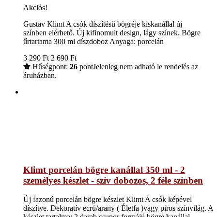
Akciós!
Gustav Klimt A csók díszítésű bögréje kiskanállal új
színben elérhető. Új kifinomult design, lágy színek. Bögre
űrtartama 300 ml díszdoboz Anyaga: porcelán
3 290
Ft
2 690
Ft
Hűségpont:
26
pont
Jelenleg nem adható le rendelés az
áruházban.
Klimt porcelán bögre kanállal 350 ml - 2
személyes készlet - szív dobozos, 2 féle színben
Új fazonú porcelán bögre készlet Klimt A csók képével
díszítve. Dekoratív ecrü/arany ( Életfa )vagy piros színvilág. A
készlet tartalma: 2 darab csupor formájú bögre kanállal.