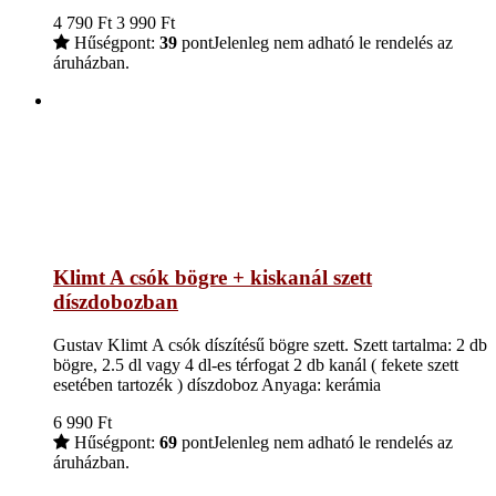
4 790
Ft
3 990
Ft
Hűségpont:
39
pont
Jelenleg nem adható le rendelés az
áruházban.
Klimt A csók bögre + kiskanál szett
díszdobozban
Gustav Klimt A csók díszítésű bögre szett. Szett tartalma: 2 db
bögre, 2.5 dl vagy 4 dl-es térfogat 2 db kanál ( fekete szett
esetében tartozék ) díszdoboz Anyaga: kerámia
6 990
Ft
Hűségpont:
69
pont
Jelenleg nem adható le rendelés az
áruházban.