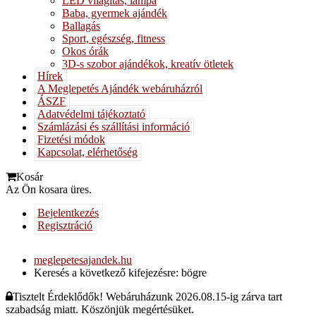
LED világítás, lámpa
Baba, gyermek ajándék
Ballagás
Sport, egészség, fitness
Okos órák
3D-s szobor ajándékok, kreatív ötletek
Hírek
A Meglepetés Ajándék webáruházról
ÁSZF
Adatvédelmi tájékoztató
Számlázási és szállítási információ
Fizetési módok
Kapcsolat, elérhetőség
Kosár
Az Ön kosara üres.
Bejelentkezés
Regisztráció
meglepetesajandek.hu
Keresés a következő kifejezésre: bögre
Tisztelt Érdeklődők! Webáruházunk 2026.08.15-ig zárva tart
szabadság miatt. Köszönjük megértésüket.