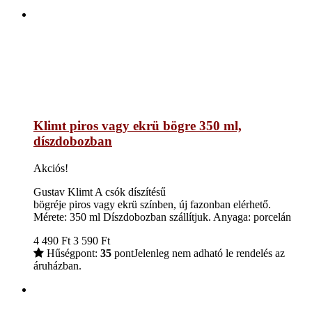
Klimt piros vagy ekrü bögre 350 ml,
díszdobozban
Akciós!
Gustav Klimt A csók díszítésű
bögréje piros vagy ekrü színben, új fazonban elérhető.
Mérete: 350 ml Díszdobozban szállítjuk. Anyaga: porcelán
4 490
Ft
3 590
Ft
Hűségpont:
35
pont
Jelenleg nem adható le rendelés az
áruházban.