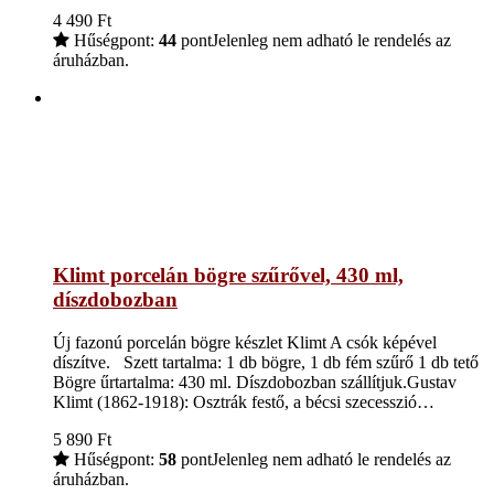
4 490
Ft
Hűségpont:
44
pont
Jelenleg nem adható le rendelés az
áruházban.
Klimt porcelán bögre szűrővel, 430 ml,
díszdobozban
Új fazonú porcelán bögre készlet Klimt A csók képével
díszítve. Szett tartalma: 1 db bögre, 1 db fém szűrő 1 db tető
Bögre űrtartalma: 430 ml. Díszdobozban szállítjuk.Gustav
Klimt (1862-1918): Osztrák festő, a bécsi szecesszió…
5 890
Ft
Hűségpont:
58
pont
Jelenleg nem adható le rendelés az
áruházban.