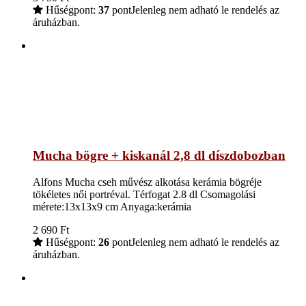
Hűségpont:
37
pont
Jelenleg nem adható le rendelés az
áruházban.
Mucha bögre + kiskanál 2,8 dl díszdobozban
Alfons Mucha cseh művész alkotása kerámia bögréje
tökéletes női portréval. Térfogat 2.8 dl Csomagolási
mérete:13x13x9 cm Anyaga:kerámia
2 690
Ft
Hűségpont:
26
pont
Jelenleg nem adható le rendelés az
áruházban.