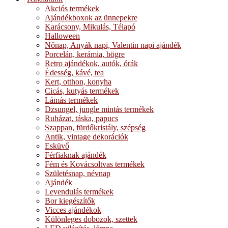
Akciós termékek
Ajándékboxok az ünnepekre
Karácsony, Mikulás, Télapó
Halloween
Nőnap, Anyák napi, Valentin napi ajándék
Porcelán, kerámia, bögre
Retro ajándékok, autók, órák
Édesség, kávé, tea
Kert, otthon, konyha
Cicás, kutyás termékek
Lámás termékek
Dzsungel, jungle mintás termékek
Ruházat, táska, papucs
Szappan, fürdőkristály, szépség
Antik, vintage dekorációk
Esküvő
Férfiaknak ajándék
Fém és Kovácsoltvas termékek
Születésnap, névnap
Ajándék
Levendulás termékek
Bor kiegészítők
Vicces ajándékok
Különleges dobozok, szettek