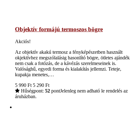
Objektív formájú termoszos bögre
Akciós!
Az objektív akakú termosz a fényképészetben használt
okjektívhez megszólalásig hasonlító bögre, ötletes ajándék
nem csak a fotózás, de a kávézás szerelmeseinek is.
Valósághű, egyedi forma és kialakítás jellemzi. Teteje,
kupakja menetes,…
5 990
Ft
5 290
Ft
Hűségpont:
52
pont
Jelenleg nem adható le rendelés az
áruházban.