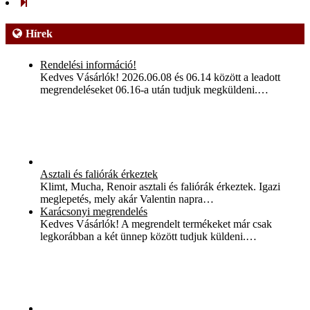
Hírek
Rendelési információ!
Kedves Vásárlók! 2026.06.08 és 06.14 között a leadott
megrendeléseket 06.16-a után tudjuk megküldeni.…
Asztali és faliórák érkeztek
Klimt, Mucha, Renoir asztali és faliórák érkeztek. Igazi
meglepetés, mely akár Valentin napra…
Karácsonyi megrendelés
Kedves Vásárlók! A megrendelt termékeket már csak
legkorábban a két ünnep között tudjuk küldeni.…