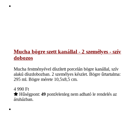
Mucha bögre szett kanállal - 2 személyes - szív
dobozos
Mucha festményével díszített porcelán bögre kanállal, szív
alakú díszdobozban. 2 személyes készlet. Bögre űrtartalma:
295 ml. Bögre mérete 10,5x8,5 cm.
4 990
Ft
Hűségpont:
49
pont
Jelenleg nem adható le rendelés az
áruházban.