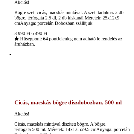
Akciós!
Bögre szett cicás, macskás mintával. A szett tartalma: 2 db
bögre, térfogata 2.5 dl, 2 db kiskanál Méretek: 25x12x9
cmAnyaga: porcelán Dobozban szállítjuk.
8 990
Ft
6 490
Ft
Hűségpont:
64
pont
Jelenleg nem adható le rendelés az
áruházban.
Cicás, macskás bögre díszdobozban, 500 ml
Akciós!
Cicás, macskás mintával díszített bögre. A bögre,
térfogata 500 ml. Méretek: 14x13.5x9.5 cmAnyaga: porcelán