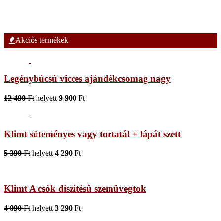
Akciós termékek
Legénybúcsú vicces ajándékcsomag nagy
12 490
Ft
helyett
9 900
Ft
Klimt süteményes vagy tortatál + lápát szett
5 390
Ft
helyett
4 290
Ft
Klimt A csók díszítésű szemüvegtok
4 090
Ft
helyett
3 290
Ft