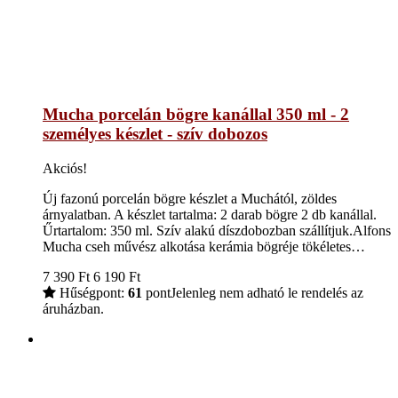
Mucha porcelán bögre kanállal 350 ml - 2
személyes készlet - szív dobozos
Akciós!
Új fazonú porcelán bögre készlet a Muchától, zöldes
árnyalatban. A készlet tartalma: 2 darab bögre 2 db kanállal.
Űrtartalom: 350 ml. Szív alakú díszdobozban szállítjuk.Alfons
Mucha cseh művész alkotása kerámia bögréje tökéletes…
7 390
Ft
6 190
Ft
Hűségpont:
61
pont
Jelenleg nem adható le rendelés az
áruházban.