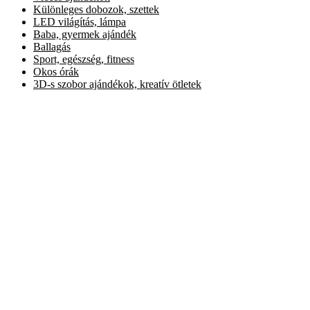
Különleges dobozok, szettek
LED világítás, lámpa
Baba, gyermek ajándék
Ballagás
Sport, egészség, fitness
Okos órák
3D-s szobor ajándékok, kreatív ötletek