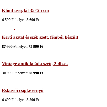
Klimt üvegtál 35×25 cm
4 590
Ft
helyett
3 690
Ft
Kerti asztal és szék szett, fémből készült
87 990
Ft
helyett
75 990
Ft
Vintage antik faláda szett, 2 db-os
30 990
Ft
helyett
28 990
Ft
Esküvői csipke ernyő
4 490
Ft
helyett
3 290
Ft